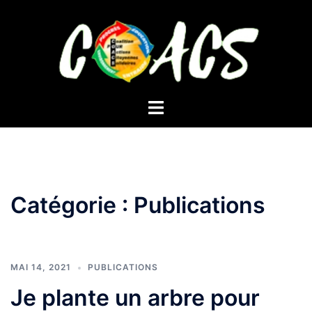
Aller
au
contenu
Ouvrir/fermer
le
menu
Catégorie :
Publications
MAI 14, 2021
PUBLICATIONS
Je plante un arbre pour