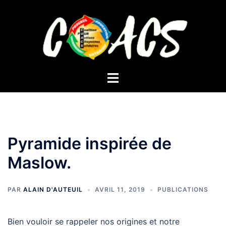
Aller
au
contenu
Ouvrir/fermer
le
menu
Pyramide inspirée de
Maslow.
PAR
ALAIN D'AUTEUIL
AVRIL 11, 2019
PUBLICATIONS
Bien vouloir se rappeler nos origines et notre