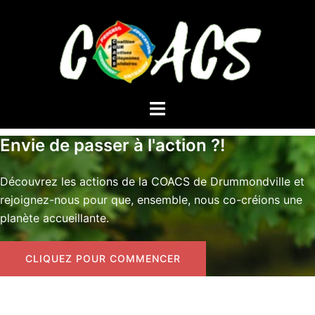
Aller
au
contenu
Ouvrir/fermer
le
menu
Envie de passer à l'action ?!
Découvrez les actions de la COACS de Drummondville et
rejoignez-nous pour que, ensemble, nous co-créions une
planète accueillante.
CLIQUEZ POUR COMMENCER