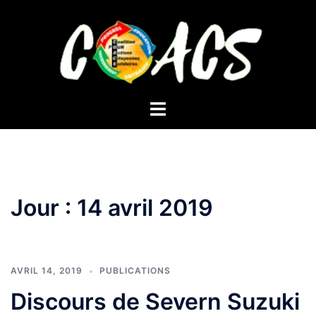
Aller
au
contenu
Ouvrir/fermer
le
menu
Jour :
14 avril 2019
AVRIL 14, 2019
PUBLICATIONS
Discours de Severn Suzuki