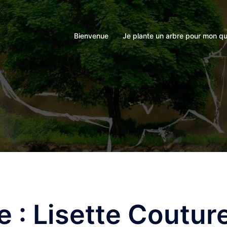
Bienvenue
Je plante un arbre pour mon qu
e :
Lisette Coutur